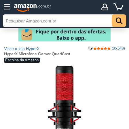
.com.br
Visite a loja HyperX
4,9
(35.548)
4,9 de 5 estrelas
HyperX Microfone Gamer QuadCast
Escolha da Amazon