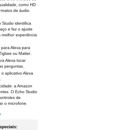
 qualidade, como HD
ormatos de áudio
Studio identifica
ço e faz o ajuste
a melhor experiência
a para Alexa para
Zigbee ou Matter.
ra Alexa tocar
as perguntas.
o aplicativo Alexa
.
acidade: a Amazon
entes. O Echo Studio
ontroles de
ar o microfone.
o
speciais: