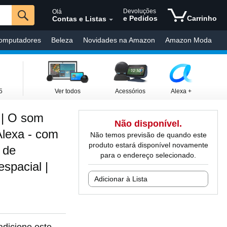
Devoluções
Olá
e Pedidos
Carrinho
Contas e Listas
omputadores
Beleza
Novidades na Amazon
Amazon Moda
Livros
eBooks Kindle
Atendimento ao Cliente
5
Ver todos
Acessórios
Alexa +
 | O som
Não disponível.
Alexa - com
Não temos previsão de quando este
produto estará disponível novamente
 de
para o endereço selecionado.
spacial |
Adicionar à Lista