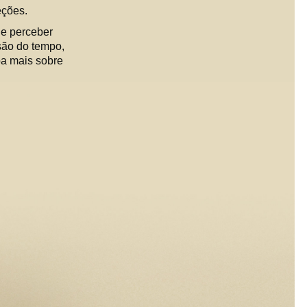
eções.
 e perceber
isão do tempo,
iba mais sobre