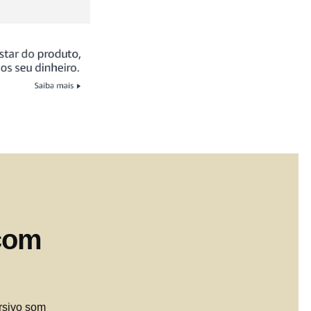
 com
rsivo som