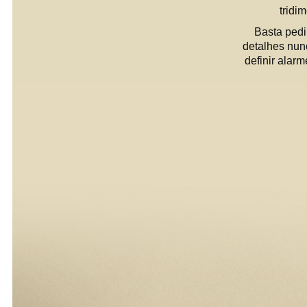
tridi
Basta pedi
detalhes nunc
definir alarm