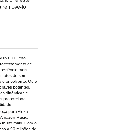
adicione este
á removê-lo
ersiva: O Echo
 processamento de
xperiência mais
ormatos de som
o e envolvente. Os 5
graves potentes,
ias dinâmicas e
os proporciona
didade.
peça para Alexa
o Amazon Music,
e muito mais. Com o
sso a 90 milhões de