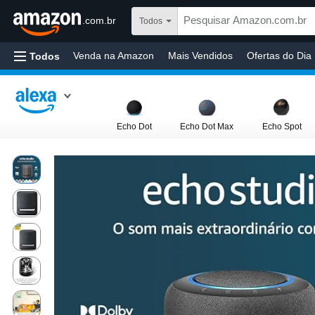
.com.br
Todos
Venda na Amazon
Mais Vendidos
Ofertas do Dia
Todos
Alimentos e Bebidas
Ferramentas e Construção
Echo Dot
Echo Dot Max
Echo Spot