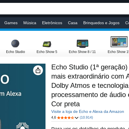
Games
Música
Eletrônicos
Casa
Brinquedos e Jogos
C
Bebês
Mercado
Cuidados Pessoais
Automotivos
Pet Shop
Echo Studio
Echo Show 5
Echo Show 8 / 11
Echo Show 1
Echo Studio (1ª geração)
mais extraordinário com 
Dolby Atmos e tecnologia
processamento de áudio e
Cor preta
Visite a loja de Echo e Alexa da Amazon
4,6
(10.914)