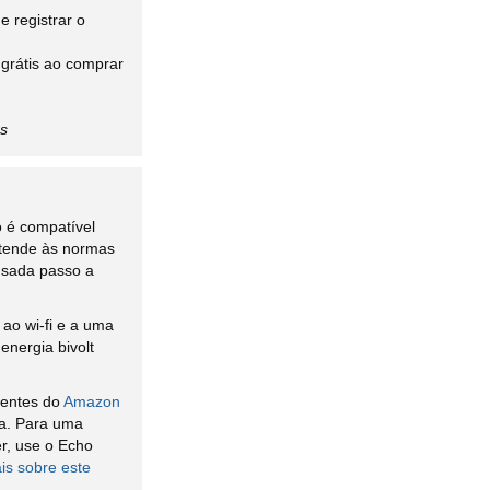
 registrar o
grátis ao comprar
es
vo é compatível
atende às normas
ensada passo a
 ao wi-fi e a uma
energia bivolt
lientes do
Amazon
a. Para uma
r, use o Echo
is sobre este