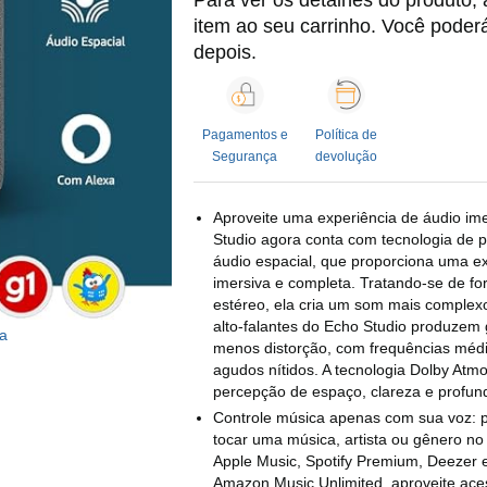
Para ver os detalhes do produto, 
item ao seu carrinho. Você poder
depois.
Pagamentos e
Política de
Segurança
devolução
Aproveite uma experiência de áudio im
Studio agora conta com tecnologia de
áudio espacial, que proporciona uma e
imersiva e completa. Tratando-se de f
estéreo, ela cria um som mais complex
alto-falantes do Echo Studio produzem 
ta
menos distorção, com frequências méd
agudos nítidos. A tecnologia Dolby Atm
percepção de espaço, clareza e profun
Controle música apenas com sua voz: 
tocar uma música, artista ou gênero n
Apple Music, Spotify Premium, Deezer 
Amazon Music Unlimited, aproveite ace