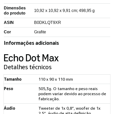
Dimensões
‎10,92 x 10,92 x 9,91 cm; 498,95 g
do produto
ASIN
‎B0DKLQT9XR
Cor
‎Grafite
Informações adicionais
Echo Dot Max
Detalhes técnicos
Tamanho
110 x 90 x 110 mm
Peso
505,3g. O tamanho e peso reais
podem variar devido ao processo de
fabricação.
Áudio
Tweeter de 1x 0,8”, woofer de 1x
2,5”, áudio de alta definição,