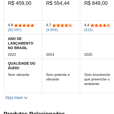
R$ 459,00
R$ 554,44
R$ 849,00
4,8
4,7
4,4
4,8 de 5 estrelas
4,7 de 5 estrelas
4,4 de 5 estre
(92.097)
(9.859)
(616)
ANO DE
LANÇAMENTO
NO BRASIL
2022
2024
2025
QUALIDADE DO
ÁUDIO
Som vibrante
Som potente e
Som envolvente
vibrante
que preenche o
ambiente
ALTO-FALANTES
Veja mais
1 alto-falante de
1 alto-falante de
1x 0.8" tweeter, 1x
1,73” com
1,73” com
2.5" woofer Alta
Produtos Relacionados
direcionamento
direcionamento
Definição sem