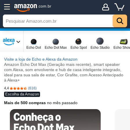
.com.br
Echo Dot
Echo Dot Max
Echo Spot
Echo Studio
Echo Sho
Visite a loja de Echo e Alexa da Amazon
Amazon Echo Dot Max (Geração mais recente), smart speaker
com Alexa, som envolvente e hub de casa inteligente integrado,
ideal para sua sala de estar, Cor Grafite, com Acesso Antecipado
à Alexa+
4,4
(616)
4,4 de 5 estrelas
Escolha da Amazon
Mais de 500 compras
no mês passado