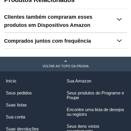
frontal
frontal
Perdas,
Adaptação
Automática do
Clientes também compraram esses
Ambiente
produtos em Dispositivos Amazon
Comprados juntos com frequência
ALEXA
VOLTAR AO TOPO DA PÁGINA
INTEGRADA
Início
Sua Amazon
HUB DE CASA
INTELIGENTE
Seus pedidos
Seus produtos do Programe e
Poupe
Suas listas
DIMENSÕES
Encontre uma lista de desejos
ou registro
Sua conta
99 mm x 99 mm x
113 mm x 103
110mm x 90mm x
90 mm
mm x 111 mm
110mm
Seus itens vistos
Suas devoluções
recentemente