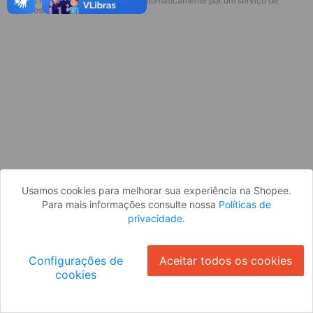
* Esses idiomas serão traduzidos automaticamente por um serviço de
Desculpe, algo deu errado. Faça login
terceiros.
e tente novamente, ou volte para a
página inicial.
Entrar
Voltar à Página Inicial
Usamos cookies para melhorar sua experiência na Shopee.
Para mais informações consulte nossa
Políticas de
privacidade
.
Configurações de
Aceitar todos os cookies
cookies
Ok
ID: 218fc87dc87-2fc1-4bf4-95b8-abb42fb019dd