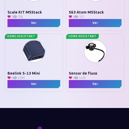
Scale KIT M5Stack
S63 Atom M5Stack
7
756
8
727
Ver
Ver
HOME ASSISTANT
HOME ASSISTANT
Beelink S-13 Mini
Sensor de fluxo
6
1599
9
1435
Ver
Ver