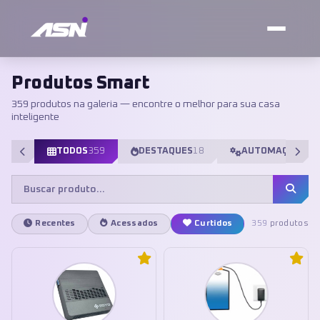
Produtos Smart
359 produtos na galeria — encontre o melhor para sua casa
inteligente
TODOS
359
DESTAQUES
18
AUTOMAÇÃO
98
Recentes
Acessados
Curtidos
359
produtos