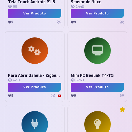
Tela Touch Android 21.5
Sensor de fluxo
98
1442
Ver Produto
Ver Produto
9
9
Para Abrir Janela - Zigbee Tuya
Mini PC Beelink T4-T5
4218
5243
Ver Produto
Ver Produto
9
9