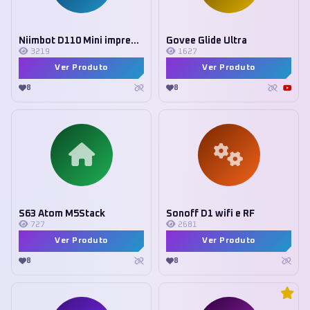
Niimbot D110 Mini impressora
Govee Glide Ultra
3219
1627
Ver Produto
Ver Produto
8
8
S63 Atom M5Stack
Sonoff D1 wifi e RF
727
2681
Ver Produto
Ver Produto
8
8