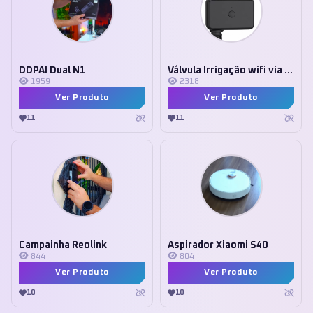
DDPAI Dual N1
Válvula Irrigação wifi via bateria
1959
2318
Ver Produto
Ver Produto
11
11
Campainha Reolink
Aspirador Xiaomi S40
844
804
Ver Produto
Ver Produto
10
10