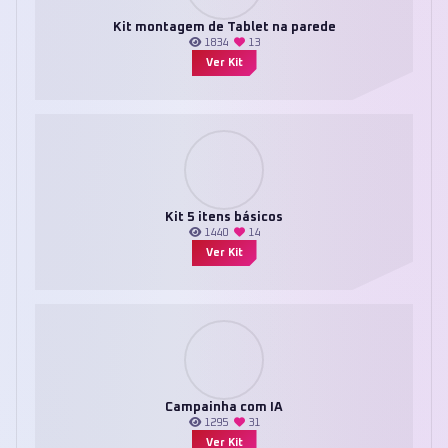
Kit montagem de Tablet na parede
1834
13
Ver Kit
Kit 5 itens básicos
1440
14
Ver Kit
Campainha com IA
1295
31
Ver Kit