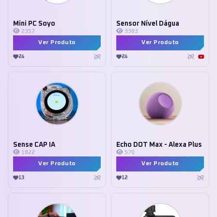
Mini PC Soyo
Sensor Nível Dágua
2357
3383
Ver Produto
Ver Produto
24
24
Sense CAP IA
Echo DOT Max - Alexa Plus
1822
570
Ver Produto
Ver Produto
13
12