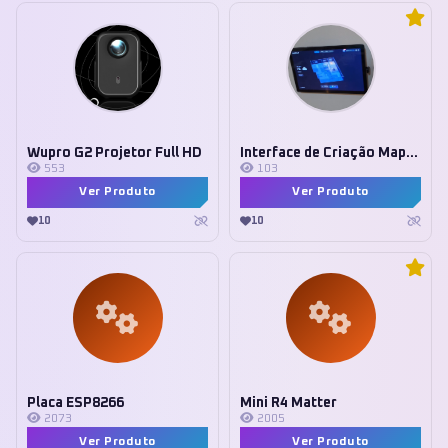
Wupro G2 Projetor Full HD
Interface de Criação Mapa 3D Tuya
553
103
Ver Produto
Ver Produto
10
10
Placa ESP8266
Mini R4 Matter
2073
2005
Ver Produto
Ver Produto