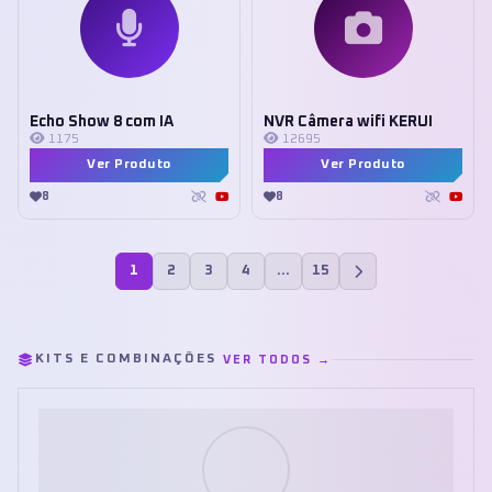
Echo Show 8 com IA
NVR Câmera wifi KERUI
1175
12695
Ver Produto
Ver Produto
8
8
1
2
3
4
…
15
KITS E COMBINAÇÕES
VER TODOS →