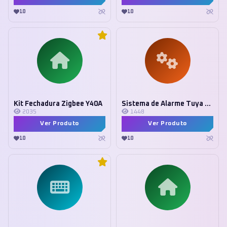
10
10
Kit Fechadura Zigbee Y40A
Sistema de Alarme Tuya wifi
2035
1448
Ver Produto
Ver Produto
10
10