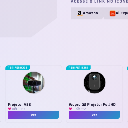
ACESSE O LINK NO ÍCON
Amazon
AliExp
PERIFÉRICOS
PERIFÉRICOS
Projetor A22
Wupro G2 Projetor Full HD
8
1953
10
552
Ver
Ver