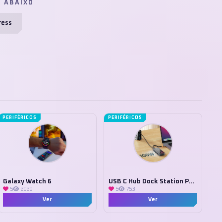
E ABAIXO
ress
PERIFÉRICOS
PERIFÉRICOS
Galaxy Watch 6
USB C Hub Dock Station PD 100W
5
2929
5
753
Ver
Ver