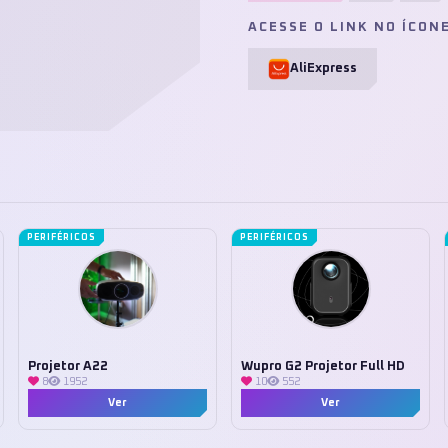
ACESSE O LINK NO ÍCON
AliExpress
PERIFÉRICOS
PERIFÉRICOS
Projetor A22
Wupro G2 Projetor Full HD
8
1952
10
552
Ver
Ver