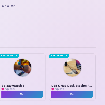
E ABAIXO
PERIFÉRICOS
PERIFÉRICOS
Galaxy Watch 6
USB C Hub Dock Station PD 100W
5
2924
5
753
Ver
Ver