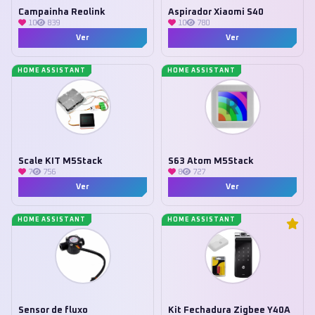
Campainha Reolink
Aspirador Xiaomi S40
10
839
10
780
Ver
Ver
HOME ASSISTANT
HOME ASSISTANT
Scale KIT M5Stack
S63 Atom M5Stack
7
756
8
727
Ver
Ver
HOME ASSISTANT
HOME ASSISTANT
Sensor de fluxo
Kit Fechadura Zigbee Y40A