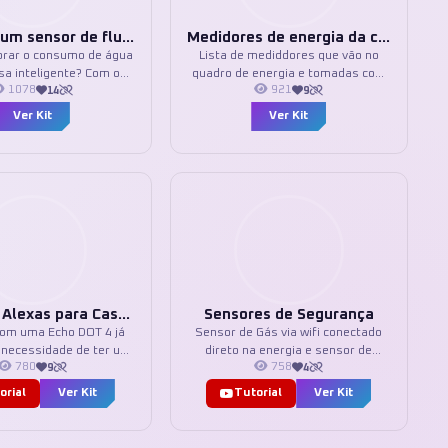
Construir um sensor de fluxo
Medidores de energia da casa
orar o consumo de água
Lista de mediddores que vão no
sa inteligente? Com o
quadro de energia e tomadas com
1078
921
14
9
F-S201 e um ESP8266
medidor. Se optar por modelos
ocê faz isso de forma
Zigbee, precisará de um HUB
Ver Kit
Ver Kit
barata! Tudo através do
Zigbee. Wifi é só parear na rede
ant. Use uma fonte 5v,
com aplicativo Tuya ou SmartLife.
egador de celular e se
r, uma case 3D.
Melhores Alexas para Casa Inteligente
Sensores de Segurança
om uma Echo DOT 4 já
Sensor de Gás via wifi conectado
 necessidade de ter um
direto na energia e sensor de
780
758
9
4
nte de voz, com uma
fumaça Zigbee via bateria. Duas
e som básica. Diferente
pilhas AAA.
orial
Ver Kit
Tutorial
Ver Kit
e som o microfone
 de forma relevante
s modelos. Ficando a