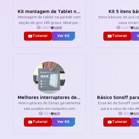
Kit montagem de Tablet na parede
Kit 5 itens bá
Montagem de tablet na parede com
Itens básicos iot pra
opção de giro 180 graus. Ideal para
casa smart
1825
1437
13
14
caixas 4x4 e proporcionar uso de
dashboard como Home Assistant.
Tutorial
Ver Kit
Tutorial
V
O uso do micro sonoff possibilita
automação para controle de
carregamento, ideal de 20%-80%
para que a bateria não fique
sempre conectada ao carregador
USB modular. O controle do Sonoff
pode ser por aplicativo eWelink,
Alexa ou Home Assistant. Adicionar
um cabo curto USB-C e um espelho
"tampa cega" para montar o
suporte.<br><br> <b>E qual tablet
Melhores interruptores de cena
usar?</b><br>O modelo do vídeo é
Interruptores de Cenas geralmente
Esse kit da Sonoff con
um Galaxy TAB A7 WIFI. Para melhor
são usados em conjunto com
para o caso de não de
eficiência em uso de dashboards,
851
831
8
3
outros dispositivos. Para extender
interruptores smar
use mais modernos como iPad, Tab
o controle físico de itens do
Zigbee para integrar d
Tutorial
Ver Kit
Tutorial
V
A8, A9...
ambiente. Podem ser ligados via
Sonoff Zigbee. O S-Mat
Alexa, Aplicativos e até pareamento
com o Mini R4 pode 
via 433MHZ dependendo do modelo.
campainha por ex