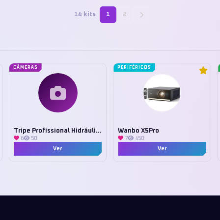
Assistant, o que facilita pra
escolha por
manipular todos os dispositivos.
14 kits
1
2
modelo
CÂMERAS
PERIFÉRICOS
Tripe Profissional Hidráulico 2 Em 1
Wanbo X5Pro
6
50
7
450
Ver
Ver