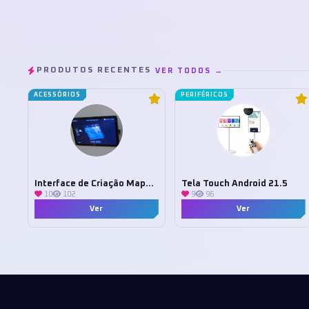
PRODUTOS RECENTES
VER TODOS →
ACESSÓRIOS
PERIFÉRICOS
Interface de Criação Mapa 3D Tuya
Tela Touch Android 21.5
10
102
9
96
Ver
Ver