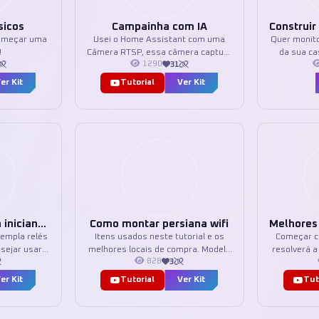
sicos
Campainha com IA
 começar uma
Usei o Home Assistant com uma
Quer monit
!
Câmera RTSP, essa câmera captura
da sua ca
1290
31
um print da pessoa quando ela toca
sensor Y
a campainha, usando um SMATE
NodeMCU, v
er Kit
Tutorial
Ver Kit
que funciona paralelo com um
simples e 
eWelink remote, no caso um mini
Home Assist
R4. Uso uma LLM do chat GPT pra
tipo carr
traduzir a pessoa e crio
pude
automações no Home Assistant.
Incluindo notificações na Alexa e
celular. Uso N8N com Whatsapp
para além disso também avisar no
Whatsapp para todas as instâncias
logadas.<br><br> Usei o Chat GPT e
o Gemini, dentro do Home
Básico Sonoff para iniciantes
Como montar persiana wifi
Assistant, em assistante de voz,
templa relés
Itens usados neste tutorial e os
Começar c
eu ajusto detalhes e na automação
sejar usar
melhores locais de compra. Modelo
resolverá a
coloco o prompt que vai analisar.
828
3
t. Um Hub
wifi e Zigbee.
assiste
Uso um Agent no N8N também com
ispositivos
caixinha d
er Kit
Tutorial
Ver Kit
Tut
ChatGPT e coloco outro prompt pra
e, que junto
da capacidade d
ele tamém enviar pro Whats.<br>
criar uma
não muda
<br> O N8N integra com Home
emplo.
dentre o