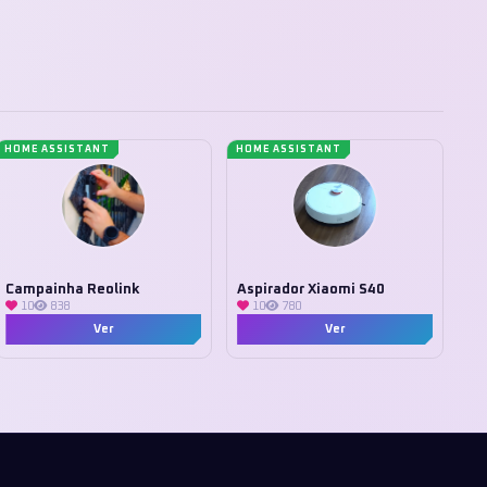
 gosto e necessidade de
s com ou sem tela.
HOME ASSISTANT
HOME ASSISTANT
Campainha Reolink
Aspirador Xiaomi S40
10
838
10
780
Ver
Ver