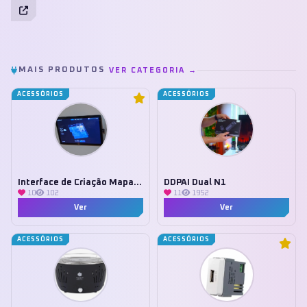
MAIS PRODUTOS
VER CATEGORIA →
ACESSÓRIOS
ACESSÓRIOS
Interface de Criação Mapa 3D Tuya
DDPAI Dual N1
10
102
11
1952
Ver
Ver
ACESSÓRIOS
ACESSÓRIOS