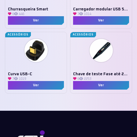
Churrasqueira Smart
Carregador modular USB 5V Margirius
6
446
7
1014
Ver
Ver
ACESSÓRIOS
ACESSÓRIOS
Curva USB-C
Chave de teste Fase até 250v
7
1019
6
2253
Ver
Ver