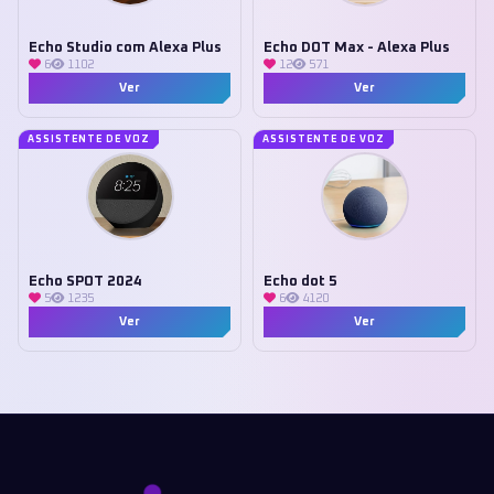
Echo Studio com Alexa Plus
Echo DOT Max - Alexa Plus
6
1102
12
571
Ver
Ver
ASSISTENTE DE VOZ
ASSISTENTE DE VOZ
Echo SPOT 2024
Echo dot 5
5
1235
6
4120
Ver
Ver