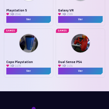
Playstation 5
Galaxy VR
5
2046
7
1599
Ver
Ver
GAMES
GAMES
Copo Playstation
Dual Sense PS4
5
1478
5
1434
Ver
Ver