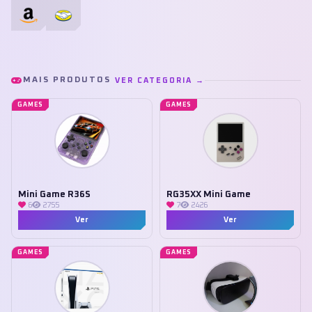
MAIS PRODUTOS
VER CATEGORIA →
GAMES
GAMES
Mini Game R36S
RG35XX Mini Game
6
2755
7
2426
Ver
Ver
GAMES
GAMES