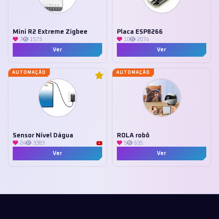
Mini R2 Extreme Zigbee
Placa ESP8266
7
1573
10
2074
Ver
Ver
AUTOMAÇÃO
AUTOMAÇÃO
Sensor Nível Dágua
ROLA robô
24
3383
5
635
Ver
Ver