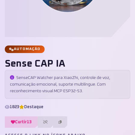
AUTOMAÇÃO
Sense CAP IA
SenseCAP Watcher para XiaoZhi, controle de voz,
comunicação emocional, suporte multilíngue. Com
reconhecimento visual MCP ESP32-S3.
1823
Destaque
Curtir
13