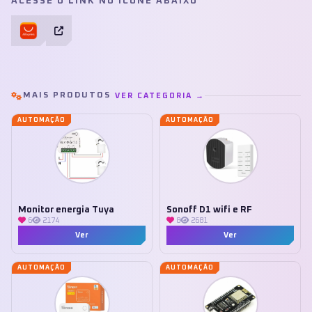
ACESSE O LINK NO ÍCONE ABAIXO
MAIS PRODUTOS
VER CATEGORIA →
AUTOMAÇÃO
AUTOMAÇÃO
Monitor energia Tuya
Sonoff D1 wifi e RF
6
2174
8
2681
Ver
Ver
AUTOMAÇÃO
AUTOMAÇÃO