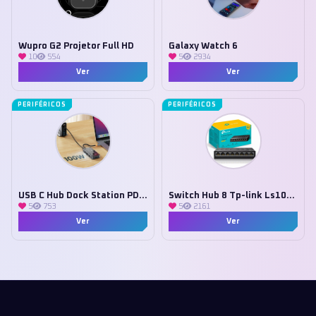
Wupro G2 Projetor Full HD
Galaxy Watch 6
10
554
5
2934
Ver
Ver
PERIFÉRICOS
PERIFÉRICOS
USB C Hub Dock Station PD 100W
Switch Hub 8 Tp-link Ls1008g
5
753
5
2161
Ver
Ver