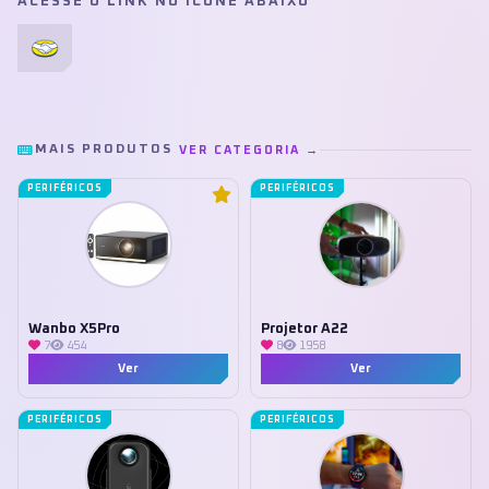
ACESSE O LINK NO ÍCONE ABAIXO
MAIS PRODUTOS
VER CATEGORIA →
PERIFÉRICOS
PERIFÉRICOS
Wanbo X5Pro
Projetor A22
7
454
8
1958
Ver
Ver
PERIFÉRICOS
PERIFÉRICOS