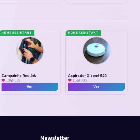
HOME ASSISTANT
HOME ASSISTANT
Campainha Reolink
Aspirador Xiaomi S40
10
839
10
780
Ver
Ver
Newsletter