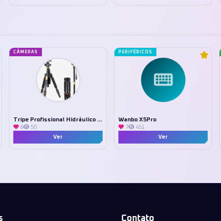
CÂMERAS
PERIFÉRICOS
Tripe Profissional Hidráulico 2 Em 1
Wanbo X5Pro
6
50
7
451
Ver
Ver
s
Contato