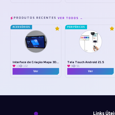
PRODUTOS RECENTES
VER TODOS →
ACESSÓRIOS
PERIFÉRICOS
Interface de Criação Mapa 3D Tuya
Tela Touch Android 21.5
10
102
9
96
Ver
Ver
Links Útei