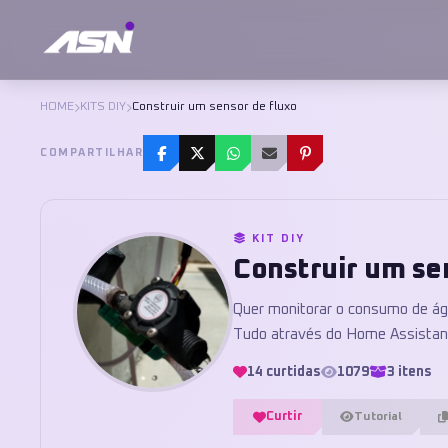
HOME
KITS DIY
Construir um sensor de fluxo
COMPARTILHAR
KIT DIY
Construir um se
Quer monitorar o consumo de ág
Tudo através do Home Assistant.
14 curtidas
1079
3 itens
Curtir
Tutorial