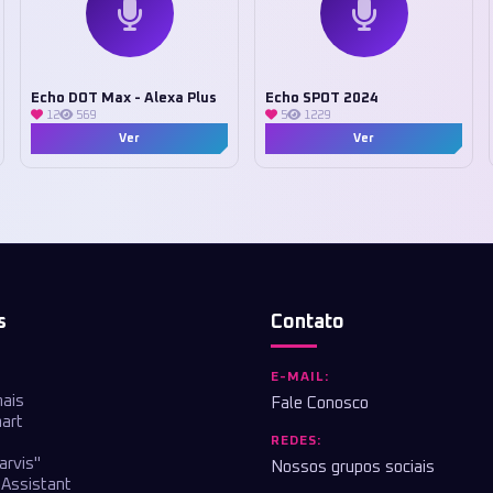
Echo DOT Max - Alexa Plus
Echo SPOT 2024
12
569
5
1229
Ver
Ver
s
Contato
E-MAIL:
nais
Fale Conosco
art
REDES:
arvis"
Nossos grupos sociais
Assistant