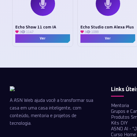
Echo Show 11 com IA
Echo Studio com Alexa Plus
8
1147
6
1088
Ver
Ver
Links Útei
A ASN Web ajuda você a transformar sua
Mentoria
casa em uma casa inteligente, com
Grupos e Ca
conteúdo, mentoria e projetos de
Produtos Sm
Kits DIY
tecnologia.
ASNO AI - "J
Curso Home 