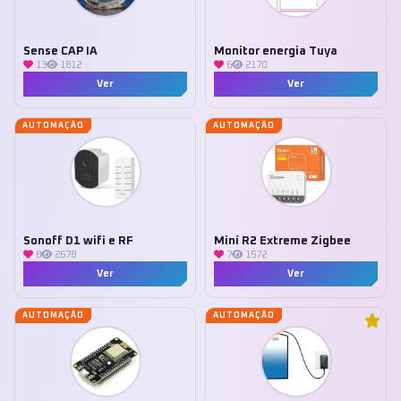
Sense CAP IA
Monitor energia Tuya
13
1812
6
2170
Ver
Ver
AUTOMAÇÃO
AUTOMAÇÃO
Sonoff D1 wifi e RF
Mini R2 Extreme Zigbee
8
2678
7
1572
Ver
Ver
AUTOMAÇÃO
AUTOMAÇÃO