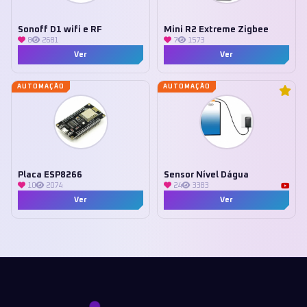
Sonoff D1 wifi e RF
Mini R2 Extreme Zigbee
8
2681
7
1573
Ver
Ver
AUTOMAÇÃO
AUTOMAÇÃO
Placa ESP8266
Sensor Nível Dágua
10
2074
24
3383
Ver
Ver