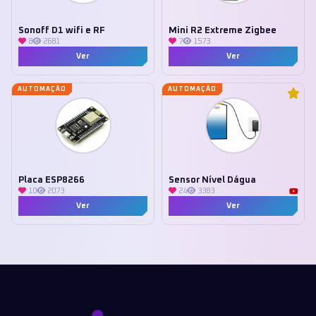
Sonoff D1 wifi e RF
Mini R2 Extreme Zigbee
8
2681
7
1573
Ver
Ver
AUTOMAÇÃO
AUTOMAÇÃO
Placa ESP8266
Sensor Nível Dágua
10
2073
24
3383
Ver
Ver