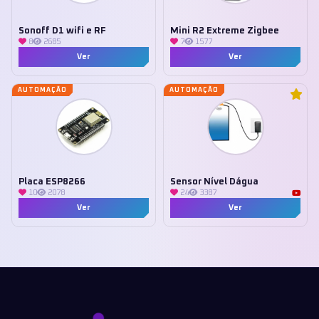
Sonoff D1 wifi e RF
Mini R2 Extreme Zigbee
8
2685
7
1577
Ver
Ver
AUTOMAÇÃO
AUTOMAÇÃO
Placa ESP8266
Sensor Nível Dágua
10
2078
24
3387
Ver
Ver