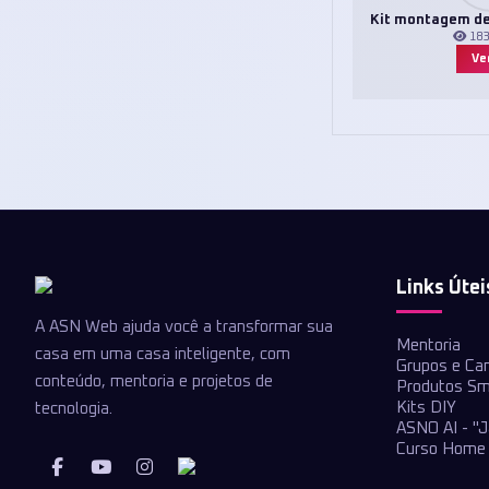
Kit montagem de
18
Ver
Links Útei
A ASN Web ajuda você a transformar sua
Mentoria
casa em uma casa inteligente, com
Grupos e Ca
conteúdo, mentoria e projetos de
Produtos Sm
Kits DIY
tecnologia.
ASNO AI - "J
Curso Home 