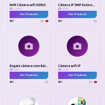
NVR Câmera wifi KERUI
Câmera IP 5MP Externa CCTV
12692
3069
Ver Produto
Ver Produto
8
6
Engate câmera com Ballhead
Câmera wifi IP
948
1495
Ver Produto
Ver Produto
5
5