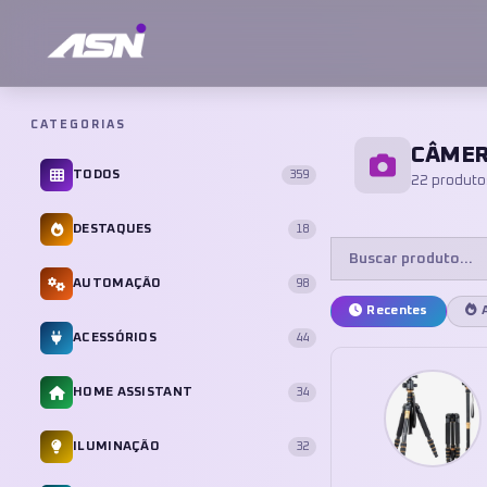
CATEGORIAS
CÂMER
TODOS
359
22 produto
DESTAQUES
18
AUTOMAÇÃO
98
Recentes
ACESSÓRIOS
44
HOME ASSISTANT
34
ILUMINAÇÃO
32