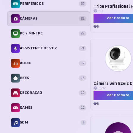
PERIFÉRICOS
27
50
Ver Produto
CÂMERAS
22
6
PC / MINI PC
22
ASSISTENTE DE VOZ
21
ÁUDIO
17
GEEK
15
3741
DECORAÇÃO
10
Ver Produto
6
GAMES
10
SOM
7