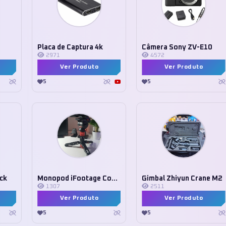
Placa de Captura 4k
Câmera Sony ZV-E10
2971
4572
Ver Produto
Ver Produto
5
5
ck
Monopod iFootage Cobra 2
Gimbal Zhiyun Crane M2
1307
2511
Ver Produto
Ver Produto
5
5