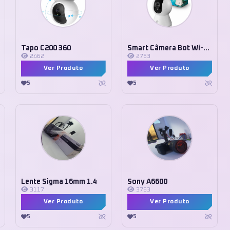
Tapo C200 360
Smart Câmera Bot Wi-Fi 360
2462
2763
Ver Produto
Ver Produto
5
5
Lente Sigma 16mm 1.4
Sony A6600
3117
3763
Ver Produto
Ver Produto
5
5