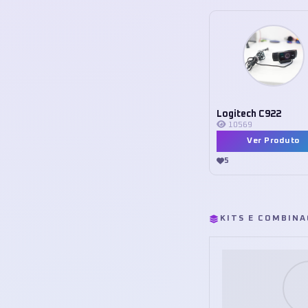
Logitech C922
10569
Ver Produto
5
KITS E COMBIN