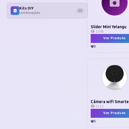
Kits DIY
14
combinações
Slider Mini Yelangu
1036
Ver Produto
5
Câmera wifi Smarte
2115
Ver Produto
5