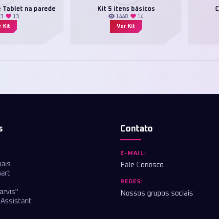
 Tablet na parede
Kit 5 itens básicos
C
33
13
1440
14
 Kit
Ver Kit
s
Contato
E-MAIL:
nais
Fale Conosco
art
REDES:
arvis"
Nossos grupos sociais
Assistant