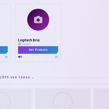
Logitech Brio
16660
Ver Produto
5
AÇÕES
VER TODOS →