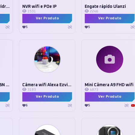
Tripe Profissional Hidráulico 2 Em 1
NVR wifi e POe IP
Engate rápido Ulanzi
1531
2246
Ver Produto
Ver Produto
5
5
Câmera wifi Ezviz C6N 360
Câmera wifi Alexa Ezviz C1C
Mini Câmera A9 FHD wifi
3183
4873
Ver Produto
Ver Produto
6
5