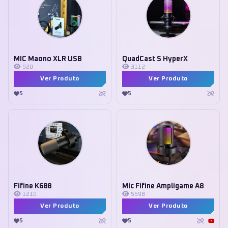
MIC Maono XLR USB
QuadCast S HyperX
920
3112
Ver Produto
Ver Produto
5
5
Fifine K688
Mic Fifine Ampligame A8
1210
5598
Ver Produto
Ver Produto
5
5