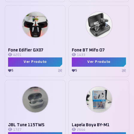
Fone Edifier GX07
Fone BT Mifo O7
4201
1433
Ver Produto
Ver Produto
5
5
JBL Tune 115TWS
Lapela Boya BY-M1
1727
2644