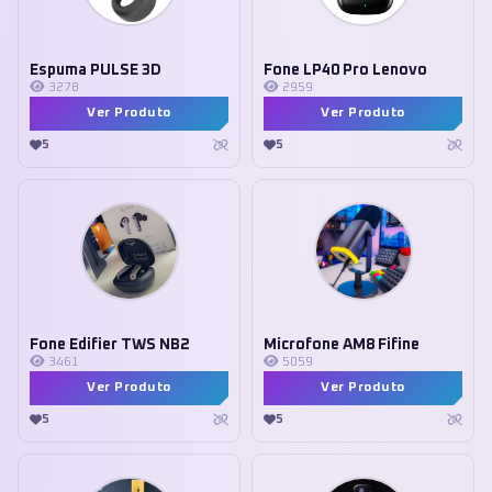
Espuma PULSE 3D
Fone LP40 Pro Lenovo
3278
2959
Ver Produto
Ver Produto
5
5
Fone Edifier TWS NB2
Microfone AM8 Fifine
3461
5059
Ver Produto
Ver Produto
5
5