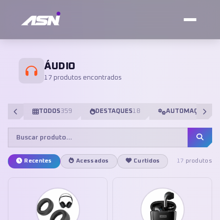
ÁUDIO
17 produtos encontrados
TODOS
359
DESTAQUES
18
AUTOMAÇÃO
98
Recentes
Acessados
Curtidos
17
produtos