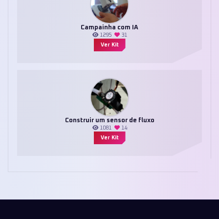
Campainha com IA
1295
31
Ver Kit
Construir um sensor de fluxo
1081
14
Ver Kit