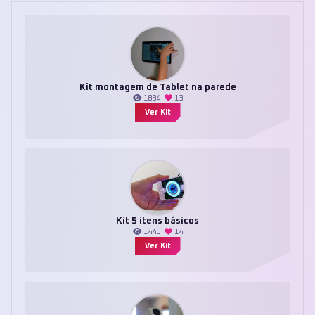
Kit montagem de Tablet na parede
1834
13
Ver Kit
Kit 5 itens básicos
1440
14
Ver Kit