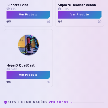
Suporte Fone
Suporte Headset Venon
1356
1285
Ver Produto
Ver Produto
5
5
HyperX QuadCast
3482
Ver Produto
5
KITS E COMBINAÇÕES
VER TODOS →