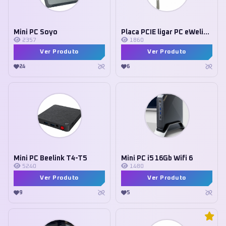
Mini PC Soyo
Placa PCIE ligar PC eWelink wifi
2357
1860
Ver Produto
Ver Produto
24
6
Mini PC Beelink T4-T5
Mini PC i5 16Gb Wifi 6
5240
1480
Ver Produto
Ver Produto
9
5