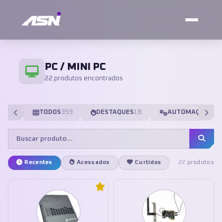
PC / MINI PC
22 produtos encontrados
TODOS
359
DESTAQUES
18
AUTOMAÇÃO
98
Recentes
Acessados
Curtidos
22
produtos