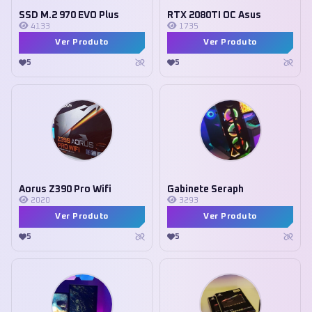
SSD M.2 970 EVO Plus
RTX 2080TI OC Asus
4133
1735
Ver Produto
Ver Produto
5
5
Aorus Z390 Pro Wifi
Gabinete Seraph
2020
3293
Ver Produto
Ver Produto
5
5