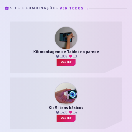
KITS E COMBINAÇÕES
VER TODOS →
Kit montagem de Tablet na parede
1832
13
Ver Kit
Kit 5 itens básicos
1438
14
Ver Kit