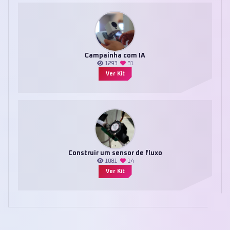
Campainha com IA
1293
31
Ver Kit
Construir um sensor de fluxo
1081
14
Ver Kit