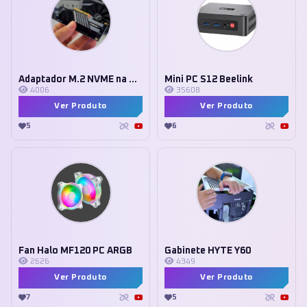
Adaptador M.2 NVME na PCIe
Mini PC S12 Beelink
4006
35608
Ver Produto
Ver Produto
5
6
Fan Halo MF120 PC ARGB
Gabinete HYTE Y60
2626
4349
Ver Produto
Ver Produto
7
5