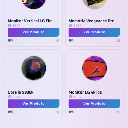
Monitor Vertical LG Fhd
Memória Vengeance Pro
1985
2595
Ver Produto
Ver Produto
5
5
Core i9 9900k
Monitor LG 4k ips
8814
1994
Ver Produto
Ver Produto
5
5