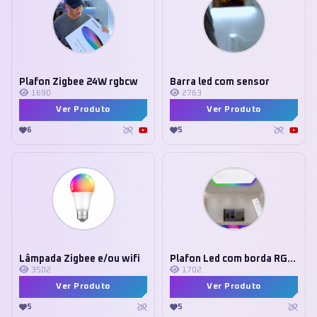
Plafon Zigbee 24W rgbcw
Barra led com sensor
1690
2763
Ver Produto
Ver Produto
6
5
Lâmpada Zigbee e/ou wifi
Plafon Led com borda RGB wifi
3502
1702
Ver Produto
Ver Produto
5
5