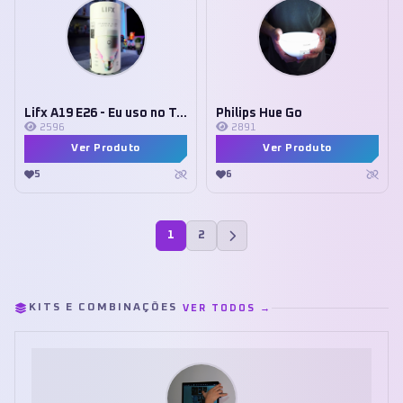
Lifx A19 E26 - Eu uso no Teto
Philips Hue Go
2596
2891
Ver Produto
Ver Produto
5
6
1
2
KITS E COMBINAÇÕES
VER TODOS →