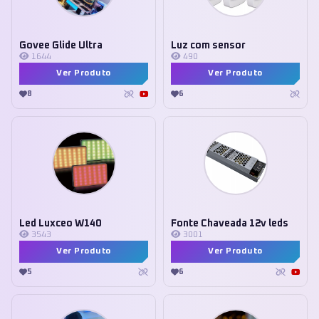
Govee Glide Ultra
Luz com sensor
1644
490
Ver Produto
Ver Produto
8
6
Led Luxceo W140
Fonte Chaveada 12v leds
3543
3001
Ver Produto
Ver Produto
5
6