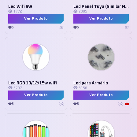
Led Wifi 9W
Led Panel Tuya (Similar Nanoleaf)
1772
2085
Ver Produto
Ver Produto
5
5
Led RGB 10/12/15w wifi
Led para Armário
3797
3156
Ver Produto
Ver Produto
5
5