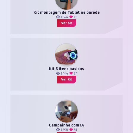
Kit montagem de Tablet na parede
1844
13
Ver Kit
Kit 5 itens básicos
1444
14
Ver Kit
Campainha com IA
1298
31