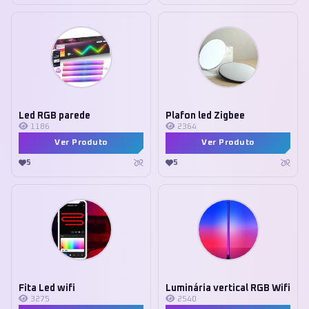
Led RGB parede
Plafon led Zigbee
1186
2364
Ver Produto
Ver Produto
5
5
Fita Led wifi
Luminária vertical RGB Wifi
3275
2540