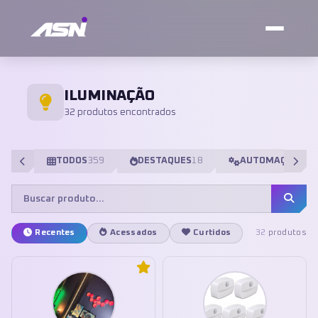
ILUMINAÇÃO
32 produtos encontrados
TODOS
359
DESTAQUES
18
AUTOMAÇÃO
98
Recentes
Acessados
Curtidos
32
produtos