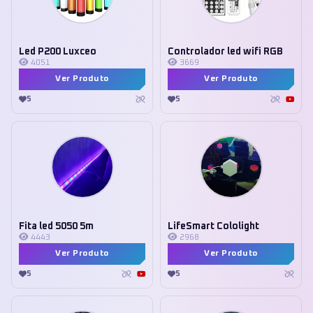
Led P200 Luxceo
Controlador led wifi RGB
4051
3669
Ver Produto
Ver Produto
5
5
Fita led 5050 5m
LifeSmart Cololight
4443
2968
Ver Produto
Ver Produto
5
5