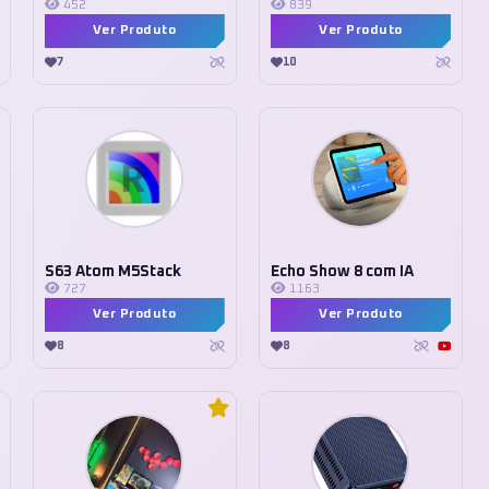
452
839
Ver Produto
Ver Produto
7
10
S63 Atom M5Stack
Echo Show 8 com IA
727
1163
Ver Produto
Ver Produto
8
8