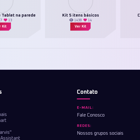
 Tablet na parede
Kit 5 itens básicos
C
27
13
1438
14
 Kit
Ver Kit
s
Contato
E-MAIL:
nais
Fale Conosco
art
REDES:
arvis"
Nossos grupos sociais
Assistant