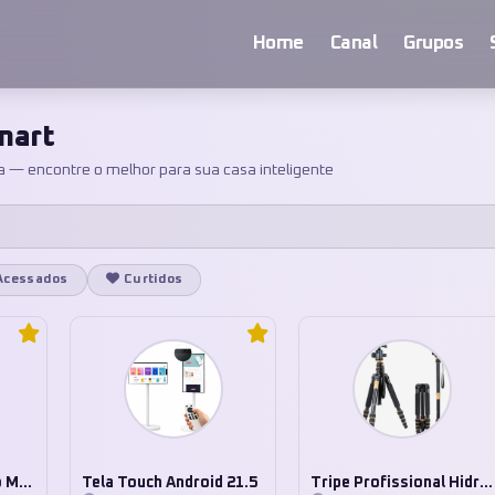
Home
Canal
Grupos
mart
a — encontre o melhor para sua casa inteligente
Acessados
Curtidos
Interface de Criação Mapa 3D Tuya
Tela Touch Android 21.5
Tripe Profissional Hidráulico 2 Em 1