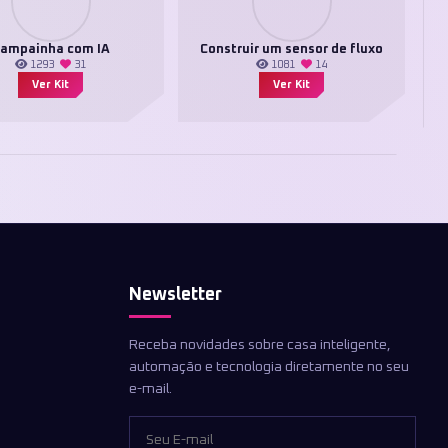
ampainha com IA
Construir um sensor de fluxo
1293
31
1081
14
Ver Kit
Ver Kit
Newsletter
Receba novidades sobre casa inteligente,
automação e tecnologia diretamente no seu
e-mail.