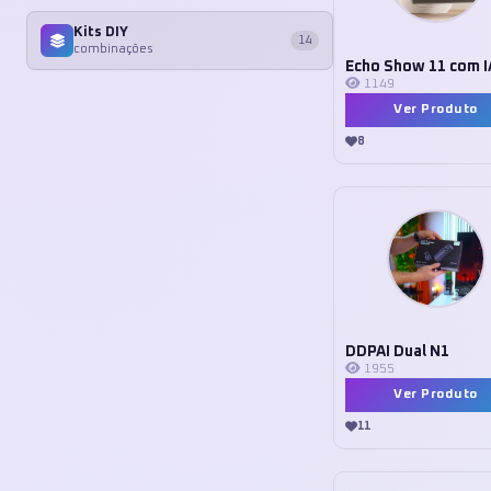
Kits DIY
14
combinações
Echo Show 11 com I
1149
Ver Produto
8
DDPAI Dual N1
1955
Ver Produto
11