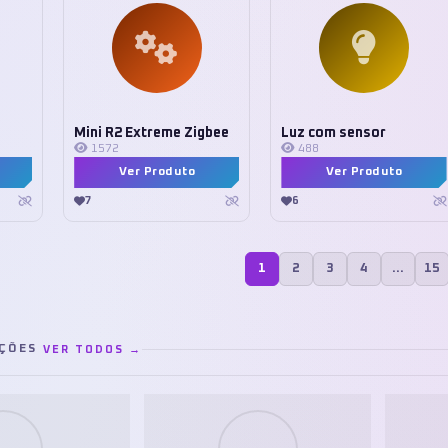
Mini R2 Extreme Zigbee
Luz com sensor
1572
488
Ver Produto
Ver Produto
7
6
1
2
3
4
…
15
AÇÕES
VER TODOS →