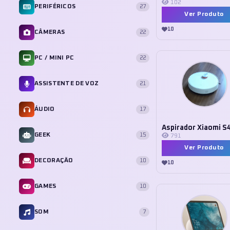
102
PERIFÉRICOS
27
Ver Produto
10
CÂMERAS
22
PC / MINI PC
22
ASSISTENTE DE VOZ
21
ÁUDIO
17
Aspirador Xiaomi S
GEEK
15
791
Ver Produto
DECORAÇÃO
10
10
GAMES
10
SOM
7