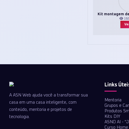
Kit montagem de
18
Ver
Links Útei
A ASN Web ajuda você a transformar sua
Mentoria
casa em uma casa inteligente, com
Grupos e Ca
conteúdo, mentoria e projetos de
Produtos Sm
Kits DIY
tecnologia.
ASNO AI - "J
Curso Home 