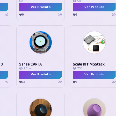
98
50
Ver Produto
Ver Produto
9
6
40
Sense CAP IA
Scale KIT M5Stack
1814
756
Ver Produto
Ver Produto
13
7