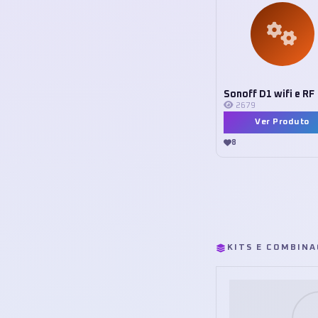
Sonoff D1 wifi e RF
2679
Ver Produto
8
KITS E COMBIN