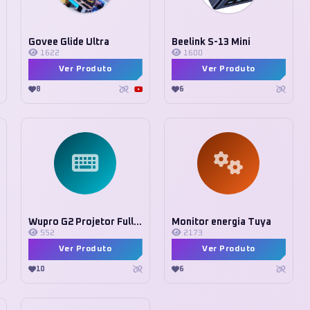
Govee Glide Ultra
Beelink S-13 Mini
1622
1600
Ver Produto
Ver Produto
8
6
Wupro G2 Projetor Full HD
Monitor energia Tuya
552
2173
Ver Produto
Ver Produto
10
6