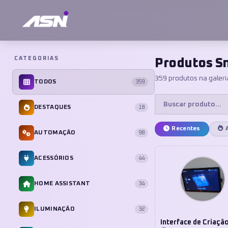
CATEGORIAS
Produtos S
359 produtos na galeri
TODOS
359
DESTAQUES
18
Recentes
AUTOMAÇÃO
98
ACESSÓRIOS
44
HOME ASSISTANT
34
ILUMINAÇÃO
32