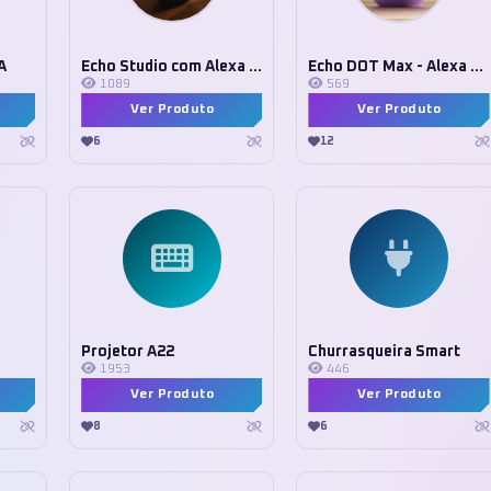
A
Echo Studio com Alexa Plus
Echo DOT Max - Alexa Plus
1089
569
Ver Produto
Ver Produto
6
12
Projetor A22
Churrasqueira Smart
1953
446
Ver Produto
Ver Produto
8
6